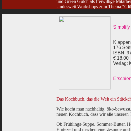
und Green Gulch als freiwillige Mitarbei
landesweit Workshops zum Thema "Glück
Simplify
Klappen
176 Sei
ISBN: 9
€ 18,00
Verlag: 
Erschie
Das Kochbuch, das die Welt ein Stückch
Wie kocht man nachhaltig, öko-bewusst
neuen Kochbuch, dass wir alle unseren T
Ob Frühlings-Suppe, Sommer-Butter, Her
Erntezeit und machen eine gesunde und e