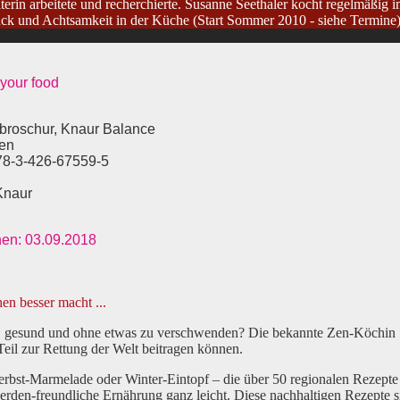
terin arbeitete und recherchierte. Susanne Seethaler kocht regelmäßig 
 und Achtsamkeit in der Küche (Start Sommer 2010 - siehe Termine)
 your food
broschur, Knaur Balance
ten
78-3-426-67559-5
Knaur
nen: 03.09.2018
en besser macht ...
, gesund und ohne etwas zu verschwenden? Die bekannte Zen-Köchin S
eil zur Rettung der Welt beitragen können.
bst-Marmelade oder Winter-Eintopf – die über 50 regionalen Rezepte e
rden-freundliche Ernährung ganz leicht. Diese nachhaltigen Rezepte si