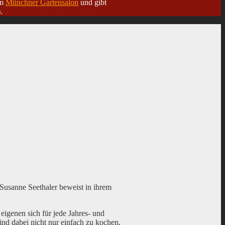
im
Münchner Gartensalon
und gibt
.
usanne Seethaler beweist in ihrem
igenen sich für jede Jahres- und
nd dabei nicht nur einfach zu kochen,