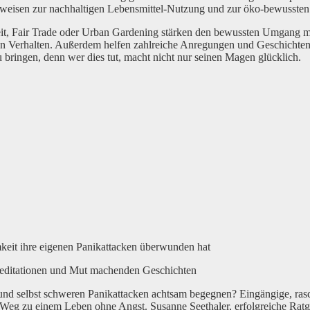
nweisen zur nachhaltigen Lebensmittel-Nutzung und zur öko-bewussten 
it, Fair Trade oder Urban Gardening stärken den bewussten Umgang m
en Verhalten. Außerdem helfen zahlreiche Anregungen und Geschichten
bringen, denn wer dies tut, macht nicht nur seinen Magen glücklich.
mkeit ihre eigenen Panikattacken überwunden hat
Meditationen und Mut machenden Geschichten
und selbst schweren Panikattacken achtsam begegnen? Eingängige, ra
eg zu einem Leben ohne Angst. Susanne Seethaler, erfolgreiche Ratge